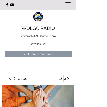
WOLGC RADIO
wordradio2021@gmail.com
3014343194
Visit here to learn mo...
Groups