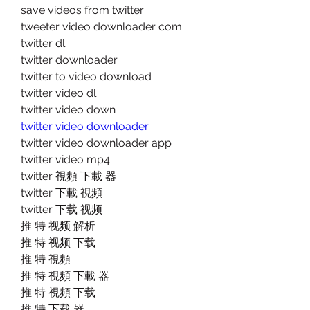
save videos from twitter
tweeter video downloader com
twitter dl
twitter downloader
twitter to video download
twitter video dl
twitter video down
twitter video downloader
twitter video downloader app
twitter video mp4
twitter 視頻 下載 器
twitter 下載 視頻
twitter 下载 视频
推 特 视频 解析
推 特 视频 下载
推 特 視頻
推 特 視頻 下載 器
推 特 視頻 下载
推 特 下载 器